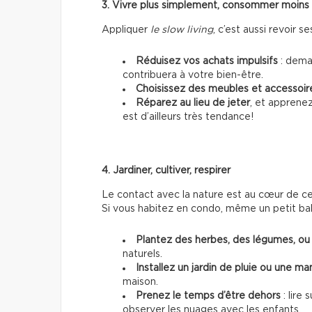
3. Vivre plus simplement, consommer moins
Appliquer
le slow living
, c’est aussi revoir
Réduisez vos achats impulsifs
: deman
contribuera à votre bien-être.
Choisissez des meubles et accessoir
Réparez au lieu de jeter
, et apprene
est d’ailleurs très tendance!
4. Jardiner, cultiver, respirer
Le contact avec la nature est au cœur de ce s
Si vous habitez en condo, même un petit bal
Plantez des herbes, des légumes, ou 
naturels.
Installez un jardin de pluie ou une m
maison.
Prenez le temps d’être dehors
: lire 
observer les nuages avec les enfants.