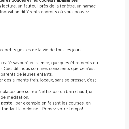
ières douces
et les
couleurs apaisantes
.
n lecture, un fauteuil près de la fenêtre, un hamac
 disposition différents endroits où vous pouvez
ux petits gestes de la vie de tous les jours.
n café savouré en silence, quelques étirements ou
r. Ceci dit, nous sommes conscients que ce n’est
st parents de jeunes enfants…
er des aliments frais, locaux, sans se presser, c’est
mplacez une soirée Netflix par un bain chaud, un
 de méditation.
e geste
: par exemple en faisant les courses, en
 en tondant la pelouse… Prenez votre temps!