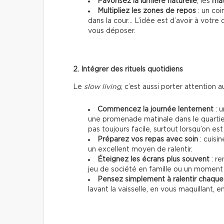
Favorisez la lumière naturelle
, les
mat
Multipliez les zones de repos
: un coi
dans la cour… L’idée est d’avoir à votre
vous déposer.
2. Intégrer des rituels quotidiens
Le
slow living
, c’est aussi porter attention a
Commencez la journée lentement
: u
une promenade matinale dans le quartie
pas toujours facile, surtout lorsqu’on e
Préparez vos repas avec soin
: cuisin
un excellent moyen de ralentir.
Éteignez les écrans plus souvent
: re
jeu de société en famille ou un moment
Pensez simplement à ralentir chaqu
lavant la vaisselle, en vous maquillant,