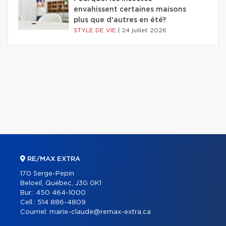
envahissent certaines maisons
plus que d'autres en été?
STYLE DE VIE
|
24 juillet 2026
RE/MAX EXTRA
170 Serge-Pepin
Beloeil, Québec, J3G 0K1
Bur.:
450 464-1000
Cell.:
514 886-4809
Courriel:
marie-claude@remax-extra.ca