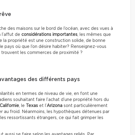
 rêve
herche des maisons sur le bord de l’océan, avec des vues à
à l’affut de
considérations importantes
, les mêmes que
ue la propriété est une construction solide, de bonne
n, le pays où que l’on désire habiter? Renseignez-vous
ù se trouvent les commerces de proximité ?
 avantages des différents pays
milarités en termes de niveau de vie, en font une
iens souhaitant faire l’achat d’une propriété hors du
Californie
, le
Texas
et l’
Arizona
sont particulièrement
er au froid. Néanmoins, les hypothèques détenues par
les ressortissants étrangers, ce qui fait grimper les
t aussi se faire selon les avantages reliés. Par