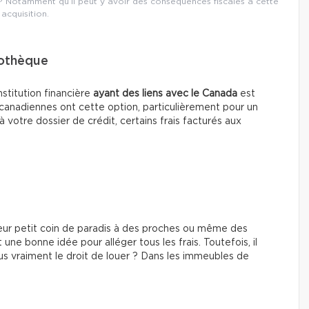
? Notamment qu’il peut y avoir des conséquences fiscales à cette
acquisition.
pothèque
stitution financière
ayant des liens avec le Canada
est
es canadiennes ont cette option, particulièrement pour un
à votre dossier de crédit, certains frais facturés aux
 leur petit coin de paradis à des proches ou même des
t une bonne idée pour alléger tous les frais. Toutefois, il
s vraiment le droit de louer ? Dans les immeubles de