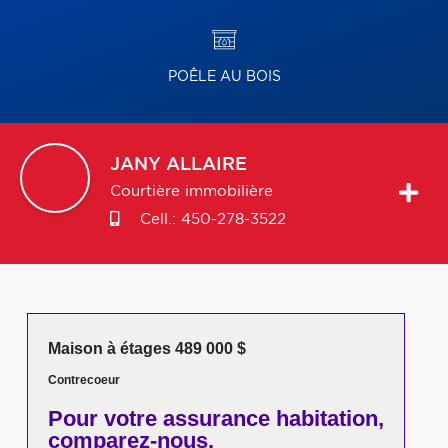
POÊLE AU BOIS
JANY
ALLAIRE
Courtière immobilière
Cell.:
450-278-3522
Maison à étages 489 000 $
Contrecoeur
Pour votre
assurance habitation,
comparez-nous,